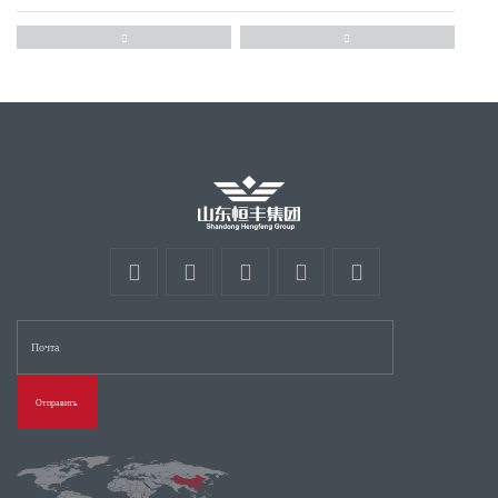
2024-02-01
Каковы факторы, влияющие на срок службы дорожного ограждения?
Горячее цинкование, также известное как горячее цинкование и горячее цинкование, представляет собой широко используемый и эффективный метод защиты металла от коррозии, который в основном используется в оборудовании для металлических конструкций в различных отраслях промышленности; Он погружает
2024-06-15
Требования к проектированию конструкции ограждения автомобильной дороги
(1)Требования к проектированию автомагистралиОграждениесостав В основных требованиях к проектированию гофрированных ограждений на скоростной автомагистрали структура и функция ограждения являются наиболее важным моментом, и при проектировании ограждения следует учитывать роль безопасности дорожного
2024-06-15
Сколько способов опрыскать гофрированное ограждение?
1. Горячеоцинкованное пластиковое покрытие. СырьеОграждениеоцинкован путем прессования, а затем покрыт пластиком, толщина оцинкованного слоя составляет 270 г/м ~ 2, а толщина слоя покрытия 76 мкм/м ~ 2. Обработанное таким образом гофрированное ограждение обладает хорошим окислительным и
Отправить