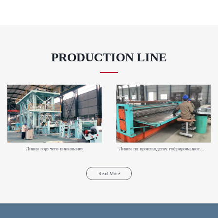
PRODUCTION LINE
Л
иния по производству гофрированного листа
Линия горячего цинкования
Read More