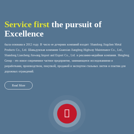
Service first
the pursuit of
Excellence
была основана в 2012 году. В число ее дочерних компаний входят: Shandong Jingchen Metal
Products Co., Ltd. Шаньдунская компания Guanxian Jiangfeng Highway Maintenance Co., Ltd.,
Shandong Liaocheng Jinwang Import and Export Co., Ltd. и рекламно-медийная компания. Hengfeng
Group - это новое современное частное предприятие, занимающееся исследованиями и
разработками, производством, покупкой, продажей и экспортом стальных листов и пластин для
дорожных ограждений.
Read More